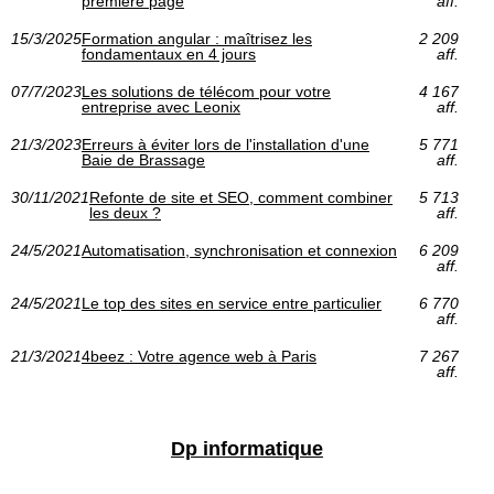
première page
aff.
15/3/2025
Formation angular : maîtrisez les
2 209
fondamentaux en 4 jours
aff.
07/7/2023
Les solutions de télécom pour votre
4 167
entreprise avec Leonix
aff.
21/3/2023
Erreurs à éviter lors de l'installation d'une
5 771
Baie de Brassage
aff.
30/11/2021
Refonte de site et SEO, comment combiner
5 713
les deux ?
aff.
24/5/2021
Automatisation, synchronisation et connexion
6 209
aff.
24/5/2021
Le top des sites en service entre particulier
6 770
aff.
21/3/2021
4beez : Votre agence web à Paris
7 267
aff.
Dp informatique