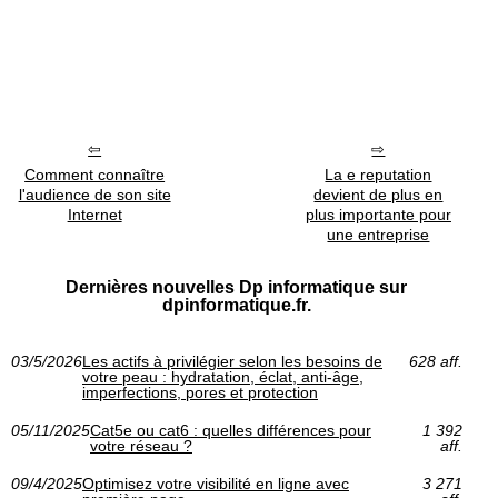
Comment connaître
La e reputation
l'audience de son site
devient de plus en
Internet
plus importante pour
une entreprise
Dernières nouvelles Dp informatique sur
dpinformatique.fr.
03/5/2026
Les actifs à privilégier selon les besoins de
628 aff.
votre peau : hydratation, éclat, anti-âge,
imperfections, pores et protection
05/11/2025
Cat5e ou cat6 : quelles différences pour
1 392
votre réseau ?
aff.
09/4/2025
Optimisez votre visibilité en ligne avec
3 271