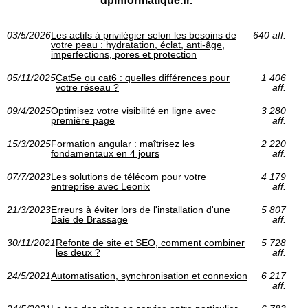
dpinformatique.fr.
03/5/2026
Les actifs à privilégier selon les besoins de
640 aff.
votre peau : hydratation, éclat, anti-âge,
imperfections, pores et protection
05/11/2025
Cat5e ou cat6 : quelles différences pour
1 406
votre réseau ?
aff.
09/4/2025
Optimisez votre visibilité en ligne avec
3 280
première page
aff.
15/3/2025
Formation angular : maîtrisez les
2 220
fondamentaux en 4 jours
aff.
07/7/2023
Les solutions de télécom pour votre
4 179
entreprise avec Leonix
aff.
21/3/2023
Erreurs à éviter lors de l'installation d'une
5 807
Baie de Brassage
aff.
30/11/2021
Refonte de site et SEO, comment combiner
5 728
les deux ?
aff.
24/5/2021
Automatisation, synchronisation et connexion
6 217
aff.